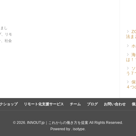
しまし
Z
プ、リモ
法ま
そ、社会
ホ
海
は！
ソ
う７
保
４つ
クショップ
リモート化支援サービス
チーム
ブログ
お問い合わせ
個
© 2026. INNOUT.jp｜これからの働き方を提案 All Rights Reserved.
Powered by .
isotype
.