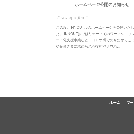
ホームページ公開のお知らせ
2020年10月26日
この度、INNOUT.jpのホームページを公開いた
た。 INNOUT.jpではリモートでのワークショッ
ート化支援事業など、コロナ禍での今だからこ
や企業さまに求められる技術やノウハ...
ホーム
ワー